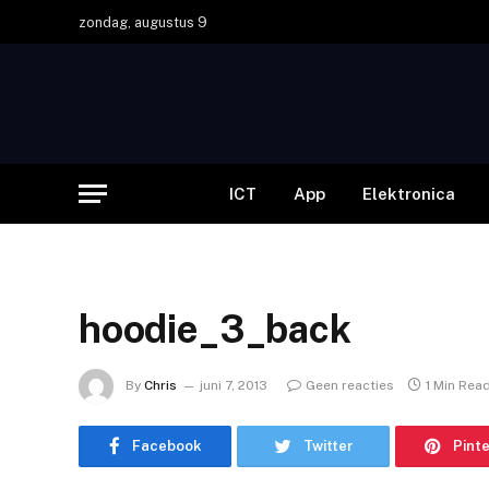
zondag, augustus 9
ICT
App
Elektronica
hoodie_3_back
By
Chris
juni 7, 2013
Geen reacties
1 Min Rea
Facebook
Twitter
Pint