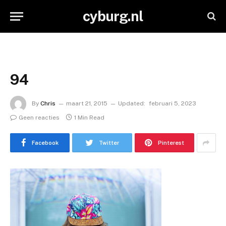
cyburg.nl
94
By
Chris
maart 21, 2015
Updated:
februari 5, 2023
Geen reacties
1 Min Read
Facebook
Twitter
Pinterest