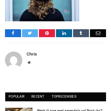
Facebook
Twitter
Pinterest
LinkedIn
Tumblr
Email
Chris
Website
POPULAIR
RECENT
TOPRECENSIES
Werk jij nog met agenda’s vol Post-its?