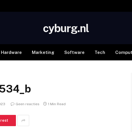
cyburg.nl
Hardware
Marketing
Software
Tech
Comput
4534_b
2023
Geen reacties
1 Min Read
erest