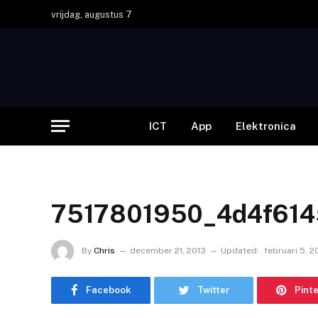
vrijdag, augustus 7
ICT
App
Elektronica
7517801950_4d4f61
By
Chris
december 21, 2013
Updated:
februari 5, 
Facebook
Twitter
Pint