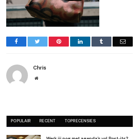
Facebook
Twitter
Pinterest
LinkedIn
Tumblr
Email
Chris
Website
POPULAIR
RECENT
TOPRECENSIES
Werk jij nog met agenda’s vol Post-its?