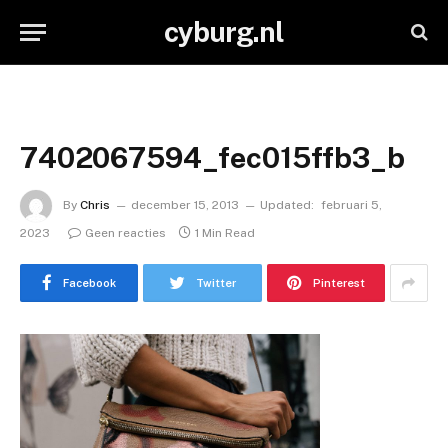
cyburg.nl
7402067594_fec015ffb3_b
By
Chris
december 15, 2013
Updated:
februari 5,
2023
Geen reacties
1 Min Read
Facebook
Twitter
Pinterest