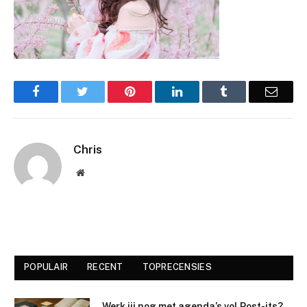
Facebook
Twitter
Pinterest
LinkedIn
Tumblr
Email
Chris
Website
POPULAIR
RECENT
TOPRECENSIES
Werk jij nog met agenda’s vol Post-its?