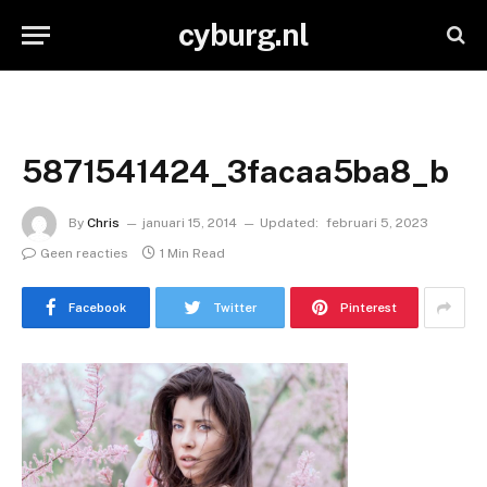
cyburg.nl
5871541424_3facaa5ba8_b
By
Chris
januari 15, 2014
Updated:
februari 5, 2023
Geen reacties
1 Min Read
Facebook
Twitter
Pinterest