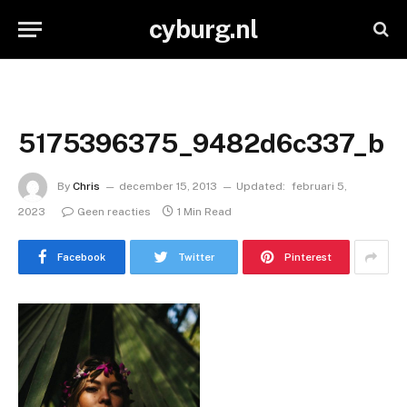
cyburg.nl
5175396375_9482d6c337_b
By
Chris
december 15, 2013
Updated:
februari 5,
2023
Geen reacties
1 Min Read
Facebook
Twitter
Pinterest