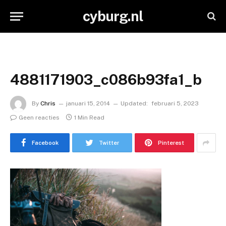
cyburg.nl
4881171903_c086b93fa1_b
By
Chris
januari 15, 2014
Updated:
februari 5, 2023
Geen reacties
1 Min Read
Facebook
Twitter
Pinterest