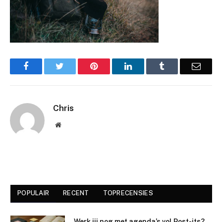
Facebook
Twitter
Pinterest
LinkedIn
Tumblr
Email
Chris
Website
POPULAIR
RECENT
TOPRECENSIES
Werk jij nog met agenda’s vol Post-its?