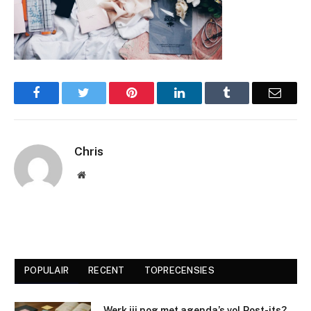
Facebook
Twitter
Pinterest
LinkedIn
Tumblr
Email
Chris
Website
POPULAIR
RECENT
TOPRECENSIES
Werk jij nog met agenda’s vol Post-its?