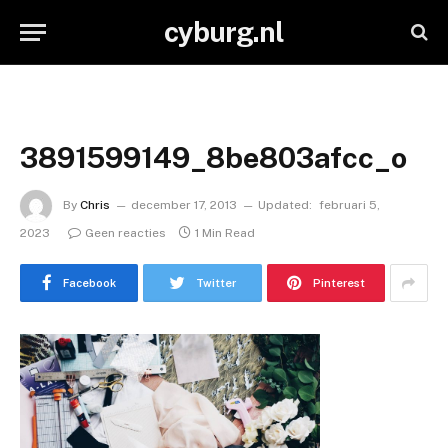
cyburg.nl
3891599149_8be803afcc_o
By
Chris
december 17, 2013
Updated:
februari 5,
2023
Geen reacties
1 Min Read
Facebook
Twitter
Pinterest