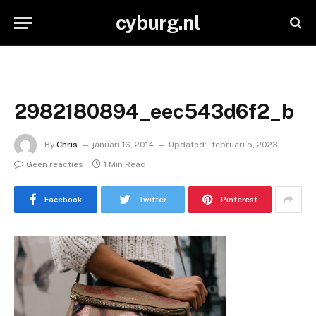
cyburg.nl
2982180894_eec543d6f2_b
By
Chris
januari 16, 2014
Updated:
februari 5, 2023
Geen reacties
1 Min Read
Facebook
Twitter
Pinterest