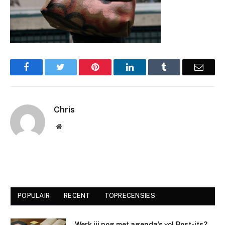
Facebook
Twitter
Pinterest
LinkedIn
Tumblr
Email
Chris
Website
POPULAIR
RECENT
TOPRECENSIES
Werk jij nog met agenda’s vol Post-its?