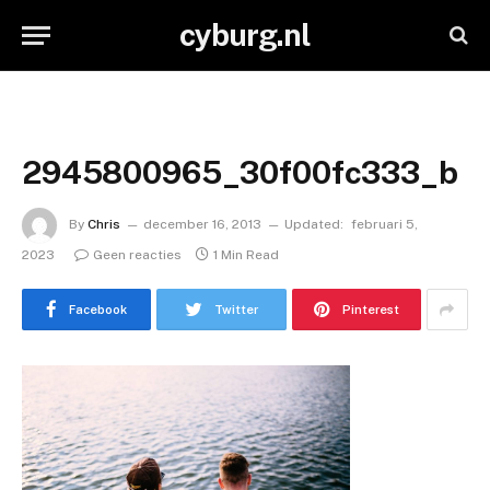
cyburg.nl
2945800965_30f00fc333_b
By
Chris
december 16, 2013
Updated:
februari 5,
2023
Geen reacties
1 Min Read
Facebook
Twitter
Pinterest