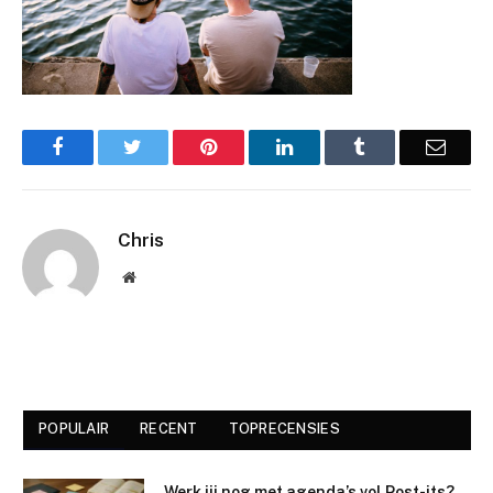
Facebook
Twitter
Pinterest
LinkedIn
Tumblr
Email
Chris
Website
POPULAIR
RECENT
TOPRECENSIES
Werk jij nog met agenda’s vol Post-its?