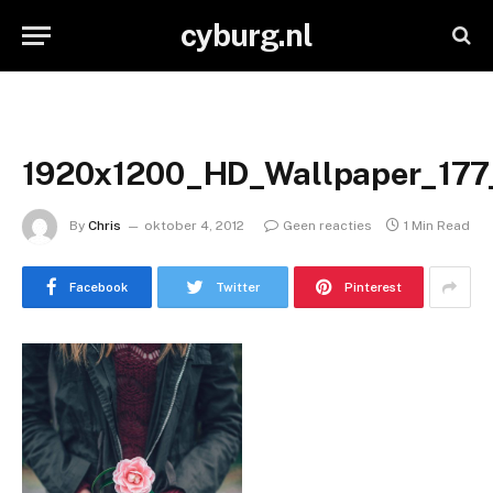
cyburg.nl
1920x1200_HD_Wallpaper_177
By
Chris
oktober 4, 2012
Geen reacties
1 Min Read
Facebook
Twitter
Pinterest