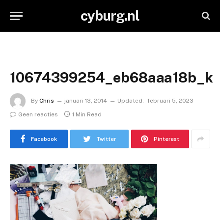
cyburg.nl
10674399254_eb68aaa18b_k
By
Chris
januari 13, 2014
Updated:
februari 5, 2023
Geen reacties
1 Min Read
Facebook
Twitter
Pinterest