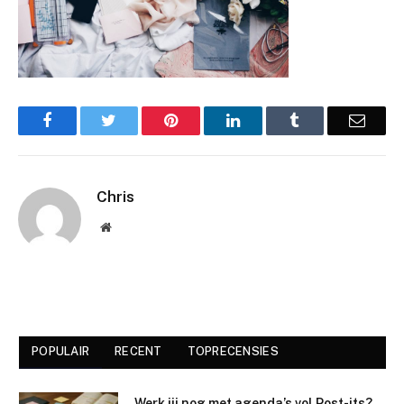
Facebook
Twitter
Pinterest
LinkedIn
Tumblr
Email
Chris
Website
POPULAIR
RECENT
TOPRECENSIES
Werk jij nog met agenda’s vol Post-its?