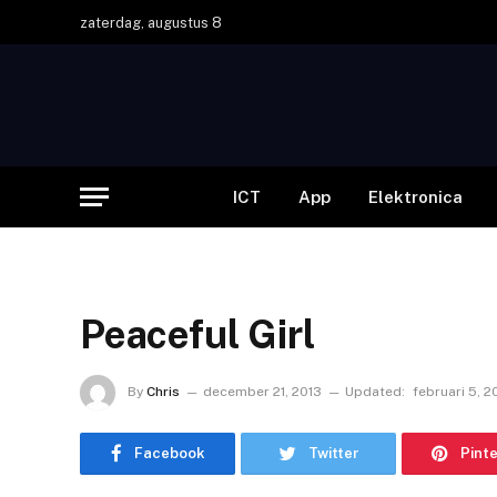
zaterdag, augustus 8
ICT
App
Elektronica
Peaceful Girl
By
Chris
december 21, 2013
Updated:
februari 5, 
Facebook
Twitter
Pint